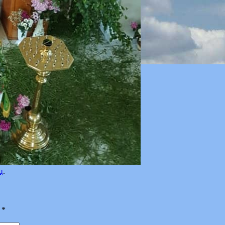
ц
.
ы
*