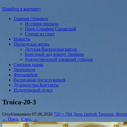
Перейти к контенту
Главная страница
История прихода
Преп.Серафим Саровский
Статьи из газет
Новости
Приходская жизнь
Детская Воскресная школа
Крестный ход вокруг Любино
Рождественский снежный городок
Святыня храма
Проповеди
Фотоальбом
Расписание богослужений
Духовенство.Контакты
Издательский отдел
Troica-20-3
Опубликовано
07.06.2020
720 × 794
День святой Троицы. Фото
← Пред.
След. →