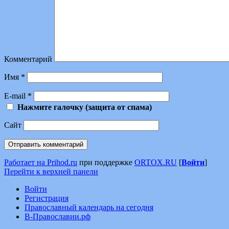
Комментарий
Имя
*
E-mail
*
Нажмите галочку (защита от спама)
Сайт
Работает на Prihod.ru
при поддержке
ORTOX.RU
[
Войти
]
Перейти к верхней панели
Войти
Регистрация
Православный календарь на сегодня
В-Православии.рф