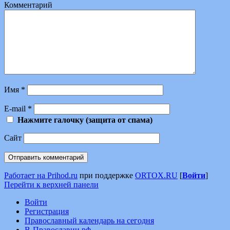
Комментарий
Имя
*
E-mail
*
Нажмите галочку (защита от спама)
Сайт
Работает на Prihod.ru
при поддержке
ORTOX.RU
[
Войти
]
Перейти к верхней панели
Войти
Регистрация
Православный календарь на сегодня
В-Православии.рф