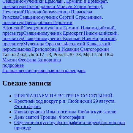
Священномученики Ермолай , Ермипп и Ермократ,
пресвитеры
Преподобный Моисей Угрин (венгр),
Печерский
Преподобномученица Параскева
Римская
Священномученик Сергий Стрельников,
пресвитер
Преподобный Геронтий
Афонский
Священномученик Ермипп Никомидийский,
пресвитер
Священномученик Ермократ Никомидийский,
пресвитер
Священномученик Ермолай Никомидийский,
пресвитер
Мученица Ореозила
Феодосий Кавказский,
иеросхимонах
Преподобный Исаакий Святогорский
Гал.5:22-6:2, Лк.6:17–23, Рим.15:30–33, Мф.17:24–18:4
Мысли Феофана Затворника
подробнее
Полная версия православного календаря
Свежие записи
ПРИГЛАШАЕМ НА ВСТРЕЧУ СО СВТЫНЕЙ
Крестный ход вокруг р.п. Любинский 29 августа.
Фотографии.
Икона пророка Ильи посетила Любинскую землю
День святой Троицы. Фотографии.
Обучение искусству фотографии и видеофильмов при
приходе