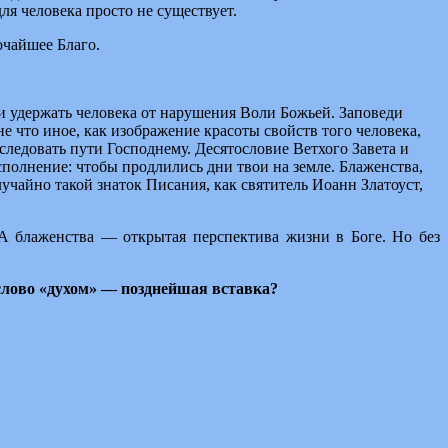
ля человека просто не существует.
очайшее Благо.
и удержать человека от нарушения Воли Божьей. Заповеди
е что иное, как изображение красоты свойств того человека,
следовать пути Господнему. Десятословие Ветхого Завета и
полнение: чтобы продлились дни твои на земле. Блаженства,
случайно такой знаток Писания, как святитель Иоанн Златоуст,
 А блаженства — открытая перспектива жизни в Боге. Но без
 слово «духом» — позднейшая вставка?