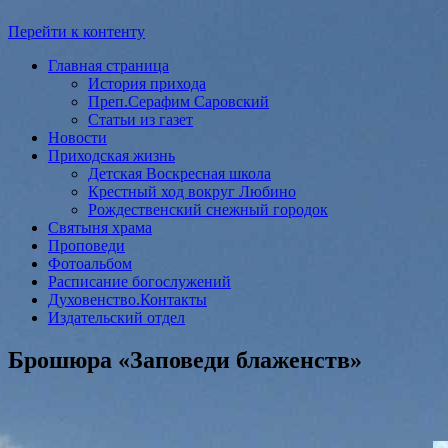
Перейти к контенту
Главная страница
История прихода
Преп.Серафим Саровский
Статьи из газет
Новости
Приходская жизнь
Детская Воскресная школа
Крестный ход вокруг Любино
Рождественский снежный городок
Святыня храма
Проповеди
Фотоальбом
Расписание богослужений
Духовенство.Контакты
Издательский отдел
Брошюра «Заповеди блаженств»