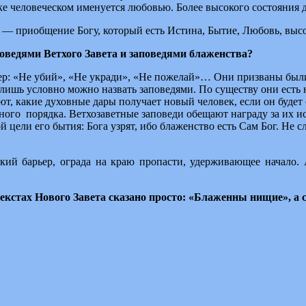
ке человеческом именуется любовью. Более высокого состояния д
т — приобщение Богу, который есть Истина, Бытие, Любовь, выс
оведями Ветхого Завета и заповедями блаженства?
тер: «Не убий», «Не укради», «Не пожелай»… Они призваны был
лишь условно можно назвать заповедями. По существу они есть н
т, какие духовные дары получает новый человек, если он будет 
ого порядка. Ветхозаветные заповеди обещают награду за их ис
й цели его бытия: Бога узрят, ибо блаженство есть Сам Бог. Не 
екий барьер, ограда на краю пропасти, удерживающее начало.
текстах Нового Завета сказано просто: «Блаженны нищие», а