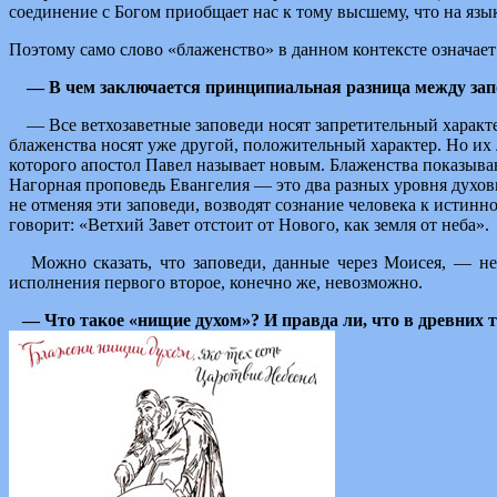
соединение с Богом приобщает нас к тому высшему, что на язы
Поэтому само слово «блаженство» в данном контексте означае
— В чем заключается принципиальная разница между зап
— Все ветхозаветные заповеди носят запретительный харак
блаженства носят уже другой, положительный характер. Но их 
которого апостол Павел называет новым. Блаженства показываю
Нагорная проповедь Евангелия — это два разных уровня духовн
не отменяя эти заповеди, возводят сознание человека к истинно
говорит: «Ветхий Завет отстоит от Нового, как земля от неба».
Можно сказать, что заповеди, данные через Моисея, — н
исполнения первого второе, конечно же, невозможно.
— Что такое «нищие духом»?
И правда ли, что в древних 