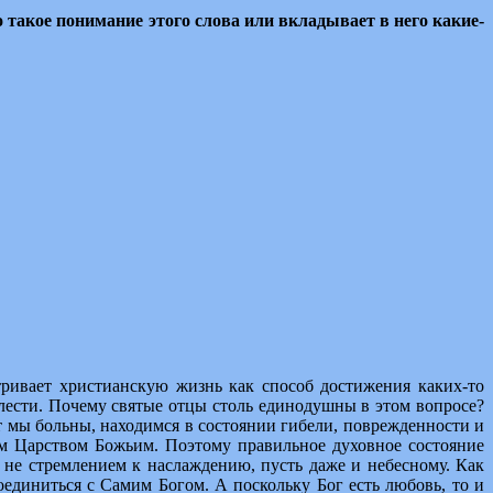
 такое понимание этого слова
или вкладывает в него какие-
тривает христианскую жизнь как способ достижения каких-то
елести. Почему святые отцы столь единодушны в этом вопросе?
ит мы больны, находимся в состоянии гибели, поврежденности и
ем Царством Божьим. Поэтому правильное духовное состояние
 а не стремлением к наслаждению, пусть даже и небесному. Как
оединиться с Самим Богом. А поскольку Бог есть любовь, то и