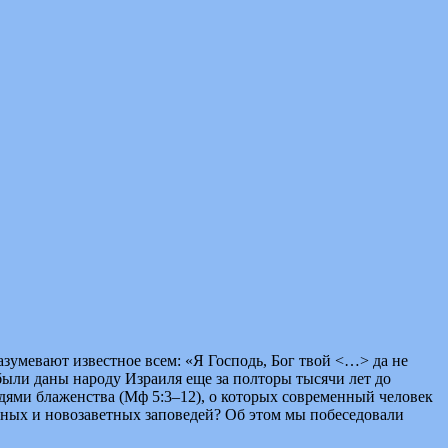
зумевают известное всем: «Я Господь, Бог твой <…> да не
 были даны народу Израиля еще за полторы тысячи лет до
едями блаженства (Мф 5:3–12), о которых современный человек
ветных и новозаветных заповедей? Об этом мы побеседовали