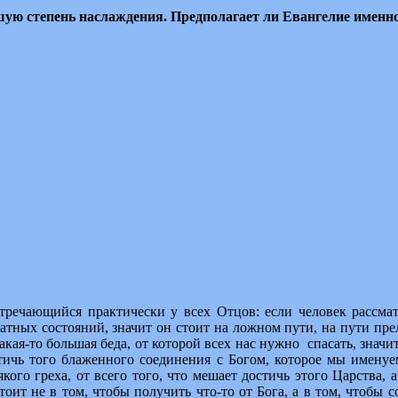
ую степень наслаждения. Предполагает ли Евангелие именно
тречающийся практически у всех Отцов: если человек рассма
атных состояний, значит он стоит на ложном пути, на пути пр
какая-то большая беда, от которой всех нас нужно спасать, знач
стичь того блаженного соединения с Богом, которое мы имену
кого греха, от всего того, что мешает достичь этого Царства,
оит не в том, чтобы получить что-то от Бога, а в том, чтобы с