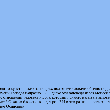
дит о христианских заповедях, под этими словами обычно подра
си имени Господа напрасно…». Однако эти заповеди через Моисея
кс отношений человека и Бога, который принято называть запов
смысл? О каком блаженстве идет речь? И в чем различие ветхоза
ичем Осиповым.