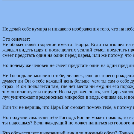
Не делай себе кумира и никакого изображения того, что на небе 
Это означает:
Не обожествляй творение вместо Творца. Если ты взошел на в
жаждал видеть царя и после долгих усилий сумел предстать пре
смеет предстать один на один перед царем, или же потому, что 
Но почему же человек не смеет предстать один на один пред ли
Не Господь ли мыслил о тебе, человек, еще до твоего рождени
думает ли Он о тебе каждый день больше, чем ты сам о себе 
страх. И он появляется там, где нет места ни ему, ни его поро
там он властвует и пирует. Но ты должен знать, что Царь милос
луч уничтожает вредоносных микробов в воде, очищая ее, и вод
Или ты не веришь, что Царь Бог сможет помочь тебе, а потому 
Но подумай сам: если тебе Господь Бог не может помочь, то 
ты надеешься? Если жаждущий не может напиться из горного ис
Кто обожествляет вырезанный лик или писаный образ? Только то