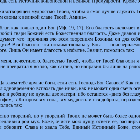
сподь есть Источник живоносной и великой Премудрости. Кроме э
ивотворящей мудростью Твоей, чтобы я смог лучше служить Теб
им своим к великой славе Твоей. Аминь».
лаг, как только один Бог (Мф. 19, 17). Его благость включает
юбой твари Божией есть Божественная благость. Даже диавол им
ь думает, что, причиняя зло всем творениям Божиим, он для се
воздухе! Вся благость эта позаимствована у Бога — неисчерпаем
оге. Лишь Он имеет благость в избытке. Значит, помолись так:
ня, нечестивого, благостью Твоей, чтобы от Твоей благости я 
е превратил я во зло, как сатана, но направил бы лишь на радост
 зачем тебе другие боги, если есть Господь Бог Саваоф? Как тол
ол одновременно вспахать две нивы, как не может одна свеча ос
ни; и ребенку не нужны две матери, ибо останется «дитя без глазу
ом, в Котором вся сила, вся мудрость и вся доброта, нераздел
олись так:
тво творений, но у творений Твоих не может быть более одног
доедливый рой мух. Боже, очисти мою душу, освети ее, расширь 
 и обновит. Слава и хвала Тебе, Единый Истинный Боже, ст