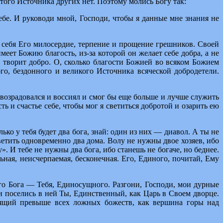
того Источника других нет. Поэтому молись Богу так:
е. И руководи мной, Господи, чтобы я данные мне знания не
 в себя Его милосердие, терпение и прощение грешников. Своей
еет Божию благость, из-за которой он желает себе добра, а не
бя творит добро. О, сколько благости Божией во всяком Божием
ого, бездонного и великого Источника всяческой добродетели.
возрадовался и воссиял и смог бы еще больше и лучше служить
ь и счастье себе, чтобы мог я светиться добротой и озарить ею
ько у тебя будет два бога, знай: один из них — диавол. А ты не
ветить одновременно два дома. Волу не нужны двое хозяев, ибо
». И тебе не нужны два бога, ибо станешь не богаче, но беднее.
ьная, неисчерпаемая, бесконечная. Его, Единого, почитай, Ему
о Бога — Тебя, Единосущного. Разгони, Господи, мои дурные
и поселись в ней Ты, Единственный, как Царь в Своем дворце.
оящий превыше всех ложных божеств, как вершина горы над