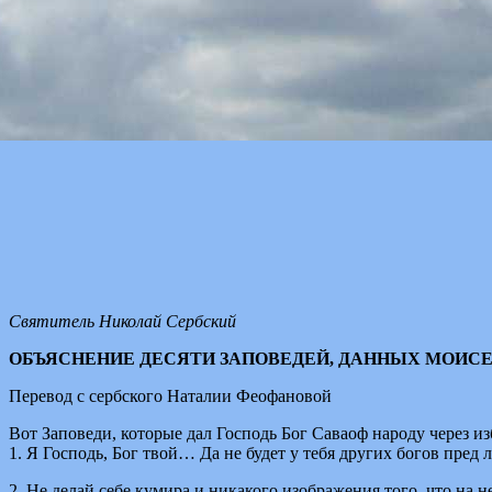
Святитель Николай Сербский
ОБЪЯСНЕНИЕ ДЕСЯТИ ЗАПОВЕДЕЙ, ДАННЫХ МОИС
Перевод с сербского Наталии Феофановой
Вот Заповеди, которые дал Господь Бог Саваоф народу через из
1. Я Господь, Бог твой… Да не будет у тебя других богов пред
2. Не делай себе кумира и никакого изображения того, что на не