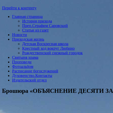
Перейти к контенту
Главная страница
История прихода
Преп.Серафим Саровский
Статьи из газет
Новости
Приходская жизнь
Детская Воскресная школа
Крестный ход вокруг Любино
Рождественский снежный городок
Святыня храма
Проповеди
Фотоальбом
Расписание богослужений
Духовенство.Контакты
Издательский отдел
Брошюра «ОБЪЯСНЕНИЕ ДЕСЯТИ 