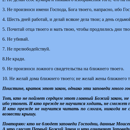
3. Не произноси имени Господа, Бога твоего, напрасно, ибо Гос
4. Шесть дней работай, и делай всякие дела твои; а день седьм
5. Почитай отца твоего и мать твою, чтобы продлились дни тво
6. Не убивай.
7. Не прелюбодействуй.
8.Не кради.
9. Не произноси ложного свидетельства на ближнего твоего.
10. Не желай дома ближнего твоего; не желай жены ближнего тво
Поистине, краток этот закон, однако эти заповеди много г
Тот, кто не поймет сердцем этот главный Божий закон, не
ибо утонет. И кто прежде не научится ходить, не сможет 
И кто прежде не научится читать по слогам, никогда не
возвести крышу.
Повторяю: кто не блюдет заповеди Господни, данные Моисею
А что гласит Первый Божий Закон и что означают Заповеди