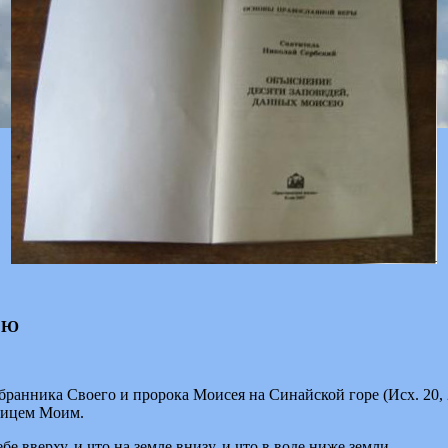
ЕЮ
бранника Своего и пророка Моисея на Синайской горе (Исх. 20, 
 лицем Моим.
бе вверху, и что на земле внизу, и что в воде ниже земли.