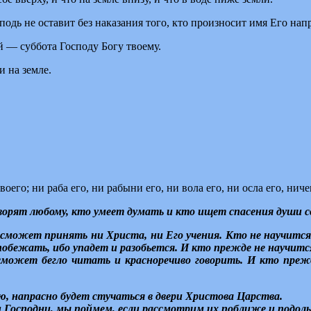
подь не оставит без наказания того, кто произносит имя Его нап
ой — суббота Господу Богу твоему.
и на земле.
его; ни раба его, ни рабыни его, ни вола его, ни осла его, ниче
оворят любому, кто умеет думать и кто ищет спасения души с
 сможет принять ни Христа, ни Его учения. Кто не научится 
побежать, ибо упадет и разобьется. И кто прежде не научитс
 сможет бегло читать и красноречиво говорить. И кто пре
, напрасно будет стучаться в двери Христова Царства.
 Господни, мы поймем, если рассмотрим их поближе и подол