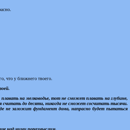
расно.
го, что у ближнего твоего.
воей.
плавать на мелководье, тот не сможет плавать на глубине,
я считать до десяти, никогда не сможет сосчитать тысячи.
жде не заложит фундамент дома, напрасно будет пытаться
ьше над ними поразмыслим.