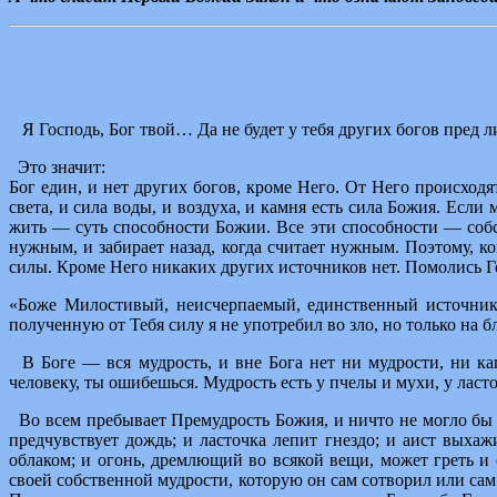
Я Господь, Бог твой… Да не будет у тебя других богов пред 
Это значит:
Бог един, и нет других богов, кроме Него. От Него происходя
света, и сила воды, и воздуха, и камня есть сила Божия. Есл
жить — суть способности Божии. Все эти способности — собст
нужным, и забирает назад, когда считает нужным. Поэтому, к
силы. Кроме Него никаких других источников нет. Помолись Г
«Боже Милостивый, неисчерпаемый, единственный источник 
полученную от Тебя силу я не употребил во зло, но только на 
В Боге — вся мудрость, и вне Бога нет ни мудрости, ни кап
человеку, ты ошибешься. Мудрость есть у пчелы и мухи, у ласточ
Во всем пребывает Премудрость Божия, и ничто не могло бы с
предчувствует дождь; и ласточка лепит гнездо; и аист выхаж
облаком; и огонь, дремлющий во всякой вещи, может греть и с
своей собственной мудрости, которую он сам сотворил или сам