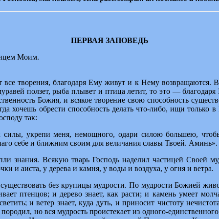
ПЕРВАЯ ЗАПОВЕДЬ
лицем Моим.
т все творения, благодаря Ему живут и к Нему возвращаются. В
и муравей ползет, рыба плывет и птица летит, то это — благодар
венность Божия, и всякое творение свою способность существов
огда хочешь обрести способность делать что-либо, ищи только в
осподу так:
силы, укрепи меня, немощного, одари силою большею, чтобы
благо себе и ближним своим для величания славы Твоей. Аминь».
ли знания. Всякую тварь Господь наделил частицей Своей муд
ки и аиста, у дерева и камня, у воды и воздуха, у огня и ветра.
уществовать без крупицы мудрости. По мудрости Божией животн
ивает птенцов; и дерево знает, как расти; и камень умеет молч
ветить; и ветер знает, куда дуть, и приносит чистоту нечисто
 породил, но вся мудрость проистекает из одного-единственног