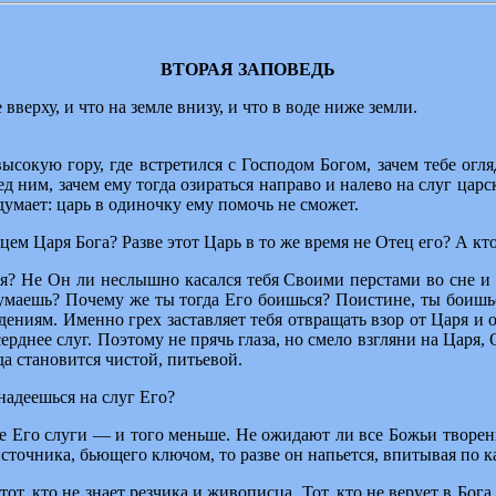
ВТОРАЯ ЗАПОВЕДЬ
вверху, и что на земле внизу, и что в воде ниже земли.
ысокую гору, где встретился с Господом Богом, зачем тебе огл
д ним, зачем ему тогда озираться направо и налево на слуг цар
думает: царь в одиночку ему помочь не сможет.
цем Царя Бога? Разве этот Царь в то же время не Отец его? А кт
я? Не Он ли неслышно касался тебя Своими перстами во сне и н
думаешь? Почему же ты тогда Его боишься? Поистине, ты боишься
ждениям. Именно грех заставляет тебя отвращать взор от Царя и об
ерднее слуг. Поэтому не прячь глаза, но смело взгляни на Царя,
а становится чистой, питьевой.
надеешься на слуг Его?
все Его слуги — и того меньше. Не ожидают ли все Божьи твор
точника, бьющего ключом, то разве он напьется, впитывая по ка
т, кто не знает резчика и живописца. Тот, кто не верует в Бог