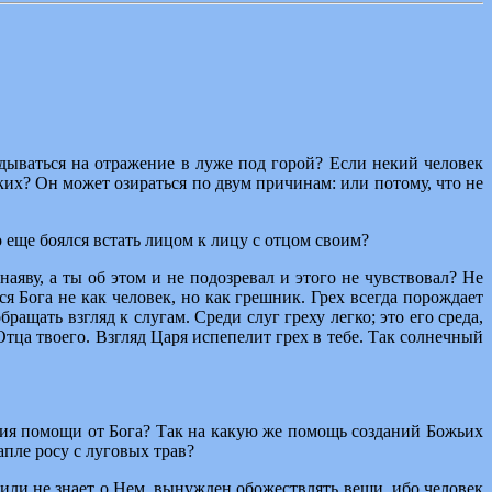
ядываться на отражение в луже под горой? Если некий человек
ских? Он может озираться по двум причинам: или потому, что не
о еще боялся встать лицом к лицу с отцом своим?
аяву, а ты об этом и не подозревал и этого не чувствовал? Не
 Бога не как человек, но как грешник. Грех всегда порождает
ращать взгляд к слугам. Среди слуг греху легко; это его среда,
 Отца твоего. Взгляд Царя испепелит грех в тебе. Так солнечный
ения помощи от Бога? Так на какую же помощь созданий Божьих
пле росу с луговых трав?
а или не знает о Нем, вынужден обожествлять вещи, ибо человек