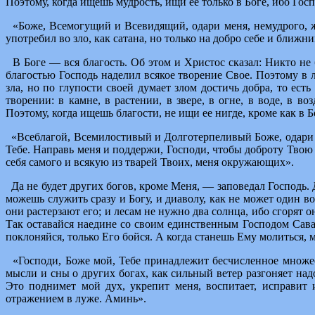
Поэтому, когда ищешь мудрость, ищи ее только в Боге, ибо Го
«Боже, Всемогущий и Всевидящий, одари меня, немудрого, ж
употребил во зло, как сатана, но только на добро себе и ближн
В Боге — вся благость. Об этом и Христос сказал: Никто не б
благостью Господь наделил всякое творение Свое. Поэтому в л
зла, но по глупости своей думает злом достичь добра, то ест
творении: в камне, в растении, в звере, в огне, в воде, в 
Поэтому, когда ищешь благости, не ищи ее нигде, кроме как в Б
«Всеблагой, Всемилостивый и Долготерпеливый Боже, одари ме
Тебе. Направь меня и поддержи, Господи, чтобы доброту Твою н
себя самого и всякую из тварей Твоих, меня окружающих».
Да не будет других богов, кроме Меня, — заповедал Господь. Да
можешь служить сразу и Богу, и диаволу, как не может один в
они растерзают его; и лесам не нужно два солнца, ибо сгорят о
Так оставайся наедине со своим единственным Господом Саваоф
поклоняйся, только Его бойся. А когда станешь Ему молиться, м
«Господи, Боже мой, Тебе принадлежит бесчисленное множес
мысли и сны о других богах, как сильный ветер разгоняет на
Это поднимет мой дух, укрепит меня, воспитает, исправит
отражением в луже. Аминь».