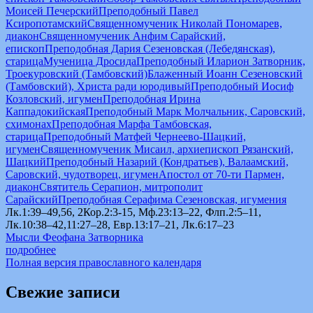
Моисей Печерский
Преподобный Павел
Ксиропотамский
Священномученик Николай Пономарев,
диакон
Священномученик Анфим Сарайский,
епископ
Преподобная Дария Сезеновская (Лебедянская),
старица
Мученица Дросида
Преподобный Иларион Затворник,
Троекуровский (Тамбовский)
Блаженный Иоанн Сезеновский
(Тамбовский), Христа ради юродивый
Преподобный Иосиф
Козловский, игумен
Преподобная Ирина
Каппадокийская
Преподобный Марк Молчальник, Саровский,
схимонах
Преподобная Марфа Тамбовская,
старица
Преподобный Матфей Чернеево-Шацкий,
игумен
Священномученик Мисаил, архиепископ Рязанский,
Шацкий
Преподобный Назарий (Кондратьев), Валаамский,
Саровский, чудотворец, игумен
Апостол от 70-ти Пармен,
диакон
Святитель Серапион, митрополит
Сарайский
Преподобная Серафима Сезеновская, игумения
Лк.1:39–49,56, 2Кор.2:3-15, Мф.23:13–22, Флп.2:5–11,
Лк.10:38–42,11:27–28, Евр.13:17–21, Лк.6:17–23
Мысли Феофана Затворника
подробнее
Полная версия православного календаря
Свежие записи