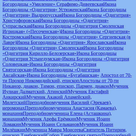
Богородицы «Умиление» Серафимо-Дивеевская
Икона
Богородицы «Одигитрия» Устюженская
Икона Богородицы
«Одигитрия» Выдропусская
Икона Богородицы «Одигитрия»
Христофоровская
Икона Богородицы «Одигитрия»
Супрасльская
Икона Богородицы «Одигитрия Смоленская
Игрицкая» («Песоченская»)
Икона Богородицы «Одигитрия»
Костромская
Икона Богородицы «Одигитрия» Сергиевская (в
Лавре)
Икона Богородицы «Одигитрия» Ярославская
Икона
Богородицы «Одигитрия» Смоленская
Икона Богородицы
«Одигитрия Кирилло-Белозерская»
Икона Богородицы
«Одигитрия Устьнедумская»
Икона Богородицы «Одигитрия
Соловецкая»
Икона Богородицы «Одигитрия
Святогорская»
Икона Богородицы «Одигитрия
Аксайская»
Икона Богородицы «Бугабашская»
Апостол от 70-
ти Прохор Никомидийский, епископ
Апостолы от 70-ти
Никанор, диакон, Тимон, епископ, Пармен, диакон
Мученик
Иулиан Далматский, Атинский
Мученик Евстафий
Анкирский
Мученик Акакий Апамейский,
Милетский
Преподобномученик Василий (Эрекаев),
иеромонах
Преподобномученица Анастасия (Камаева),
монахиня
Преподобномученица Елена (Асташкина),
монахиня
Мученик Арефа Ерёмкин
Мученик Иоанн
Ломакин
Мученик Иоанн Сельманов
Мученик Иоанн
Милёшкин
Мученица Мавра Моисеева
Святитель Питирим,
епископ Тамбовский
Собор Тамбовских святых
Преподобный