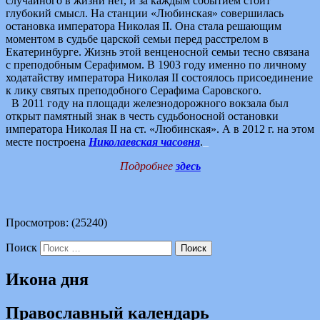
случайного в жизни нет, и за каждым событием стоит
глубокий смысл. На станции «Любинская» совершилась
остановка императора Николая II. Она стала решающим
моментом в судьбе царской семьи перед расстрелом в
Екатеринбурге. Жизнь этой венценосной семьи тесно связана
с преподобным Серафимом. В 1903 году именно по личному
ходатайству императора Николая II состоялось присоединение
к лику святых преподобного Серафима Саровского.
В 2011 году на площади железнодорожного вокзала был
открыт памятный знак в честь судьбоносной остановки
императора Николая II на ст. «Любинская». А в 2012 г. на этом
месте построена
Николаевская часовня
.
_
Подробнее
здесь
Просмотров: (25240)
Поиск
Икона дня
Православный календарь