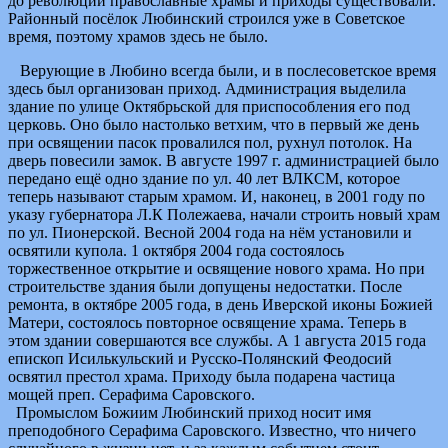
до революции православные храмы и приходы существовали.
Районный посёлок Любинский строился уже в Советское
время, поэтому храмов здесь не было.
Верующие в Любино всегда были, и в послесоветское время
здесь был организован приход. Администрация выделила
здание по улице Октябрьской для приспособления его под
церковь. Оно было настолько ветхим, что в первый же день
при освящении пасок провалился пол, рухнул потолок. На
дверь повесили замок. В августе 1997 г. администрацией было
передано ещё одно здание по ул. 40 лет ВЛКСМ, которое
теперь называют старым храмом. И, наконец, в 2001 году по
указу губернатора Л.К Полежаева, начали строить новый храм
по ул. Пионерской. Весной 2004 года на нём установили и
освятили купола. 1 октября 2004 года состоялось
торжественное открытие и освящение нового храма. Но при
строительстве здания были допущены недостатки. После
ремонта, в октябре 2005 года, в день Иверской иконы Божией
Матери, состоялось повторное освящение храма. Теперь в
этом здании совершаются все службы. А 1 августа 2015 года
епископ Исилькульский и Русско-Полянский Феодосий
освятил престол храма. Приходу была подарена частица
мощей преп. Серафима Саровского.
Промыслом Божиим Любинский приход носит имя
преподобного Серафима Саровского. Известно, что ничего