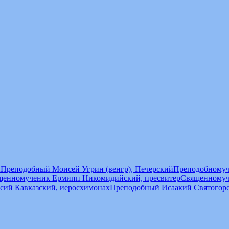
ы
Преподобный Моисей Угрин (венгр), Печерский
Преподобномуч
щенномученик Ермипп Никомидийский, пресвитер
Священномуч
сий Кавказский, иеросхимонах
Преподобный Исаакий Святогор