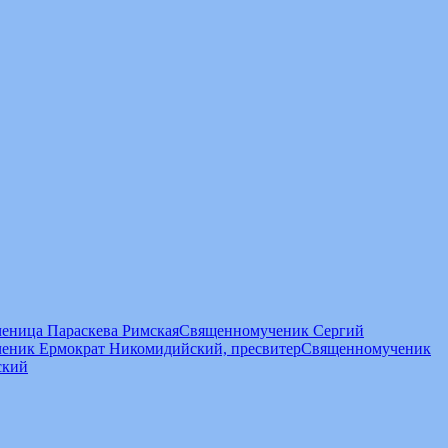
еница Параскева Римская
Священномученик Сергий
еник Ермократ Никомидийский, пресвитер
Священномученик
ский