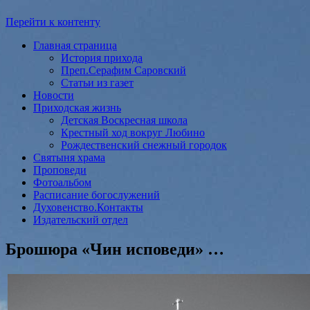
Перейти к контенту
Главная страница
История прихода
Преп.Серафим Саровский
Статьи из газет
Новости
Приходская жизнь
Детская Воскресная школа
Крестный ход вокруг Любино
Рождественский снежный городок
Святыня храма
Проповеди
Фотоальбом
Расписание богослужений
Духовенство.Контакты
Издательский отдел
Брошюра «Чин исповеди» …