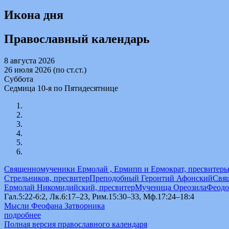
Икона дня
Православный календарь
8 августа 2026
26 июля 2026 (по ст.ст.)
Суббота
Седмица 10-я по Пятидесятнице
Священномученики Ермолай , Ермипп и Ермократ, пресвитер
Стрельников, пресвитер
Преподобный Геронтий Афонский
Свя
Ермолай Никомидийский, пресвитер
Мученица Ореозила
Феодо
Гал.5:22-6:2, Лк.6:17–23, Рим.15:30–33, Мф.17:24–18:4
Мысли Феофана Затворника
подробнее
Полная версия православного календаря