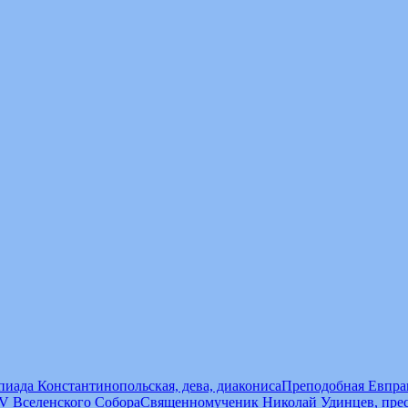
иада Константинопольская, дева, диакониса
Преподобная Евпрак
V Вселенского Собора
Священномученик Николай Удинцев, пре