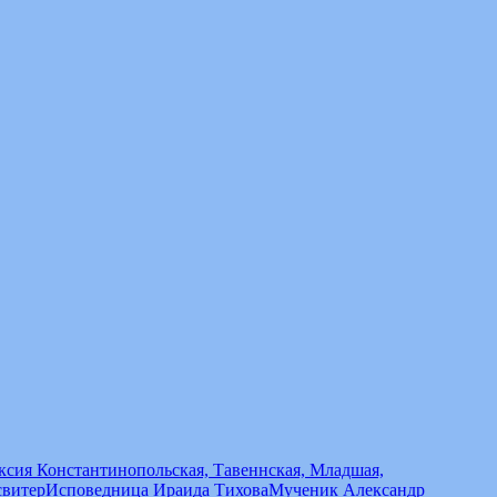
сия Константинопольская, Тавеннская, Младшая,
свитер
Исповедница Ираида Тихова
Мученик Александр