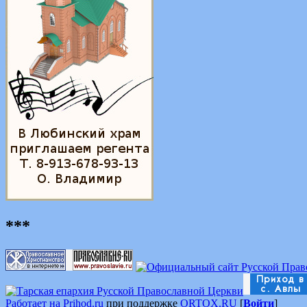
***
Работает на Prihod.ru
при поддержке
ORTOX.RU
[
Войти
]