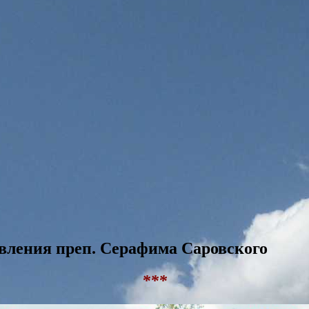
лавления преп. Серафима Саровского
***