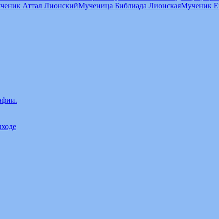
ченик Аттал Лионский
Мученица Библиада Лионская
Мученик Е
афии.
иходе