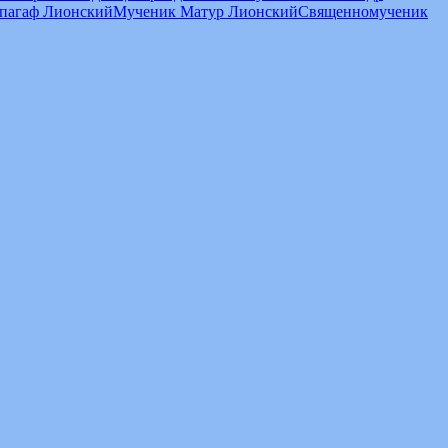
пагаф Лионский
Мученик Матур Лионский
Священномученик