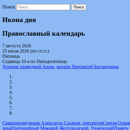
Поиск
Икона дня
Православный календарь
7 августа 2026
25 июля 2026 (по ст.ст.)
Пятница
Седмица 10-я по Пятидесятнице
Успение праведной Анны, матери Пресвятой Богородицы
Священномученик Александр Сахаров, пресвитер
Святая Олимп
дева
Преподобный Макарий Желтоводский, Унженский
Память 