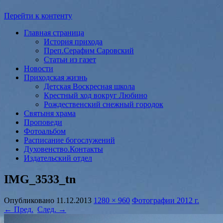
Перейти к контенту
Главная страница
История прихода
Преп.Серафим Саровский
Статьи из газет
Новости
Приходская жизнь
Детская Воскресная школа
Крестный ход вокруг Любино
Рождественский снежный городок
Святыня храма
Проповеди
Фотоальбом
Расписание богослужений
Духовенство.Контакты
Издательский отдел
IMG_3533_tn
Опубликовано
11.12.2013
1280 × 960
Фотографии 2012 г.
← Пред.
След. →